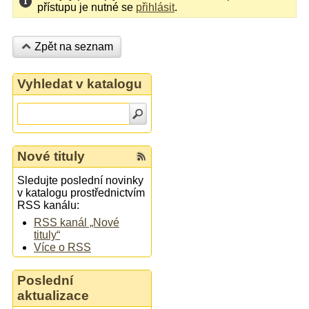
přístupu je nutné se
přihlásit
.
Zpět na seznam
Vyhledat v katalogu
Nové tituly
Sledujte poslední novinky
v katalogu prostřednictvím
RSS kanálu:
RSS kanál „Nové
tituly“
Více o RSS
Poslední
aktualizace