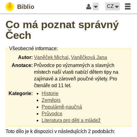
Biblio
CZ
Co má poznat správný
Čech
Všeobecné informace:
Autor:
Vaněček Michal
,
Vaněčková Jana
Anotace:
Průvodce po významných a slavných
místech naší vlasti nabízí dětem tipy na
zajímavé a zároveň poučné výlety. Pro
čtenáře od 11 let.
Kategorie:
Historie
Zeměpis
Populárně-naučná
Průvodce
Literatura pro děti a mládež
Toto dílo je k dispozici v následujících 2 podobách: