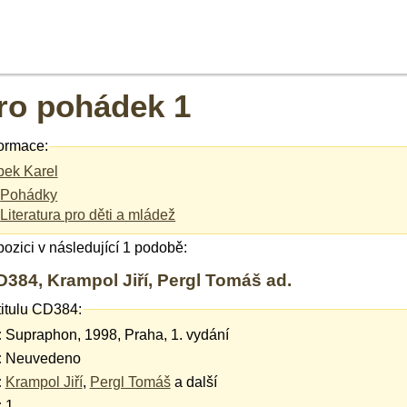
ro pohádek 1
ormace:
ek Karel
Pohádky
Literatura pro děti a mládež
spozici v následující 1 podobě:
384, Krampol Jiří, Pergl Tomáš ad.
titulu CD384:
:
Supraphon, 1998, Praha, 1. vydání
:
Neuvedeno
:
Krampol Jiří
,
Pergl Tomáš
a další
:
1