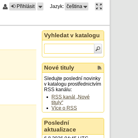
Přihlásit
Jazyk:
čeština
Vyhledat v katalogu
Nové tituly
Sledujte poslední novinky
v katalogu prostřednictvím
RSS kanálu:
RSS kanál „Nové
tituly“
Více o RSS
Poslední
aktualizace