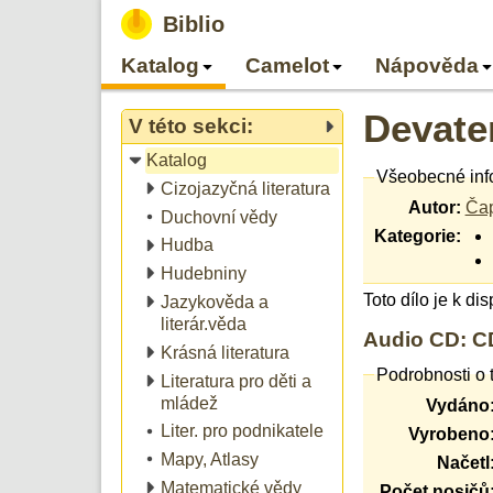
Biblio
Katalog
Camelot
Nápověda
Devate
V této sekci:
Katalog
Všeobecné inf
Cizojazyčná literatura
Autor:
Čap
Duchovní vědy
Kategorie:
Hudba
Hudebniny
Toto dílo je k di
Jazykověda a
literár.věda
Audio CD: CD
Krásná literatura
Podrobnosti o 
Literatura pro děti a
mládež
Vydáno
Liter. pro podnikatele
Vyrobeno
Mapy, Atlasy
Načetl
Matematické vědy
Počet nosičů