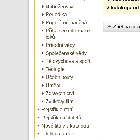
Náboženství
V katalogu od
Periodika
Populárně-naučná
Zpět na se
Příbalové informace
léků
Přírodní vědy
Společenské vědy
Tělovýchova a sport
Teologie
Učební texty
Umění
Zdravotnictví
Zvukový film
Rejstřík autorů
Rejstřík načitatelů
Nové tituly v katalogu
Tituly na prodej