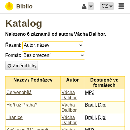
Biblio
CZ
Katalog
Nalezeno 6 záznamů od autora Vácha Dalibor.
Řazení:
Formát:
Změnit filtry
Název / Podnázev
Autor
Dostupné ve
formátech
Červenobílá
Vácha
MP3
Dalibor
Hoří už Praha?
Vácha
Braill
,
Digi
Dalibor
Hranice
Vácha
Braill
,
Digi
Dalibor
Kočky od 311. peruti
Vácha
MP3