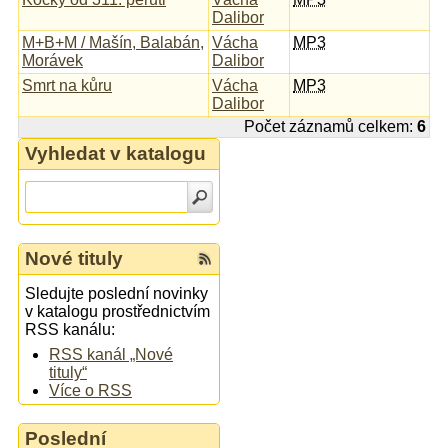
Dalibor
M+B+M / Mašín, Balabán,
Vácha
MP3
Morávek
Dalibor
Smrt na kůru
Vácha
MP3
Dalibor
Počet záznamů celkem:
6
Vyhledat v katalogu
Nové tituly
Sledujte poslední novinky
v katalogu prostřednictvím
RSS kanálu:
RSS kanál „Nové
tituly“
Více o RSS
Poslední