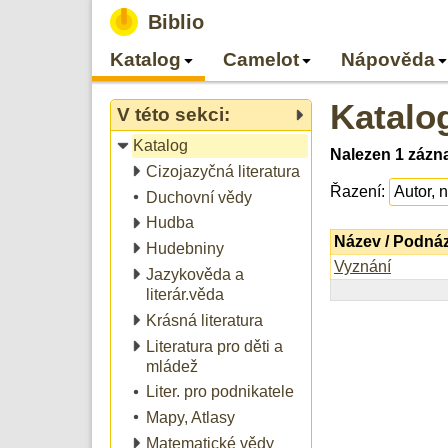
Biblio
Katalog
Camelot
Nápověda
Katalo
V této sekci:
Katalog
Nalezen 1 zázn
Cizojazyčná literatura
Řazení:
Duchovní vědy
Hudba
Název / Podná
Hudebniny
Vyznání
Jazykověda a
literár.věda
Krásná literatura
Literatura pro děti a
mládež
Liter. pro podnikatele
Mapy, Atlasy
Matematické vědy