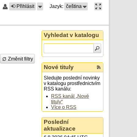
Přihlásit
Jazyk:
čeština
Vyhledat v katalogu
Změnit filtry
Nové tituly
Sledujte poslední novinky
v katalogu prostřednictvím
RSS kanálu:
RSS kanál „Nové
tituly“
Více o RSS
Poslední
aktualizace