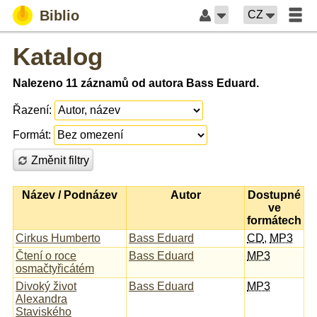
Biblio
CZ
Katalog
Nalezeno 11 záznamů od autora Bass Eduard.
Řazení:
Formát:
Změnit filtry
Název / Podnázev
Autor
Dostupné
ve
formátech
Cirkus Humberto
Bass Eduard
CD
,
MP3
Čtení o roce
Bass Eduard
MP3
osmačtyřicátém
Divoký život
Bass Eduard
MP3
Alexandra
Staviského