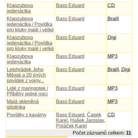
Klapzubova
Bass Eduard
CD
jedenáctka
Klapzubova
Bass Eduard
Braill
jedenáctka / Povídka
pro kluky malé i velké
Klapzubova
Bass Eduard
Digi
jedenáctka / Povídka
pro kluky malé i velké
Klapzubova
Bass Eduard
MP3
jedenáctka
Letohrádek Jeho
Bass Eduard
Braill
,
Digi
Milosti a 20 jiných
povídek z vojny...
Lidé z maringotek /
Bass Eduard
MP3
Příběhy jedné noci
Malá skleněná
Bass Eduard
MP3
gilotinka
Povídky z kavárny
Bass Eduard
,
Čapek
CD
Karel
,
Hašek Jaroslav
,
Poláček Karel
Počet záznamů celkem:
11