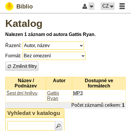
Biblio
CZ
Katalog
Nalezen 1 záznam od autora Gattis Ryan.
Řazení:
Formát:
Změnit filtry
Název /
Autor
Dostupné ve
Podnázev
formátech
Šest dní hněvu
Gattis
MP3
Ryan
Počet záznamů celkem:
1
Vyhledat v katalogu