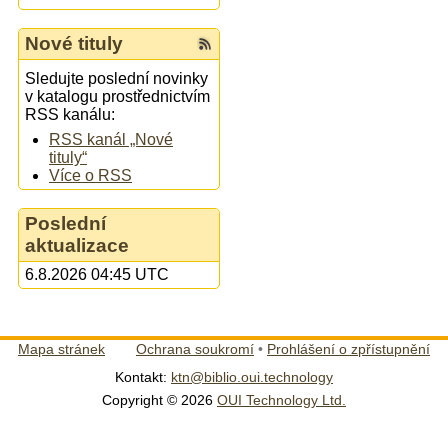
Nové tituly
Sledujte poslední novinky
v katalogu prostřednictvím
RSS kanálu:
RSS kanál „Nové
tituly“
Více o RSS
Poslední
aktualizace
6.8.2026 04:45 UTC
Mapa stránek
Ochrana soukromí
•
Prohlášení o zpřístupnění
Kontakt:
ktn@biblio.oui.technology
Copyright © 2026
OUI Technology Ltd.