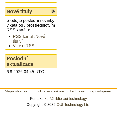
Nové tituly
Sledujte poslední novinky
v katalogu prostřednictvím
RSS kanálu:
RSS kanál „Nové
tituly“
Více o RSS
Poslední
aktualizace
6.8.2026 04:45 UTC
Mapa stránek
Ochrana soukromí
•
Prohlášení o zpřístupnění
Kontakt:
ktn@biblio.oui.technology
Copyright © 2026
OUI Technology Ltd.