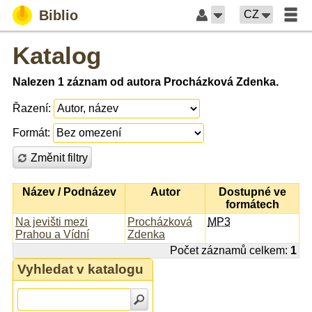
Biblio
CZ
Katalog
Nalezen 1 záznam od autora Procházková Zdenka.
Řazení:
Formát:
Změnit filtry
Název / Podnázev
Autor
Dostupné ve
formátech
Na jevišti mezi
Procházková
MP3
Prahou a Vídní
Zdenka
Počet záznamů celkem:
1
Vyhledat v katalogu