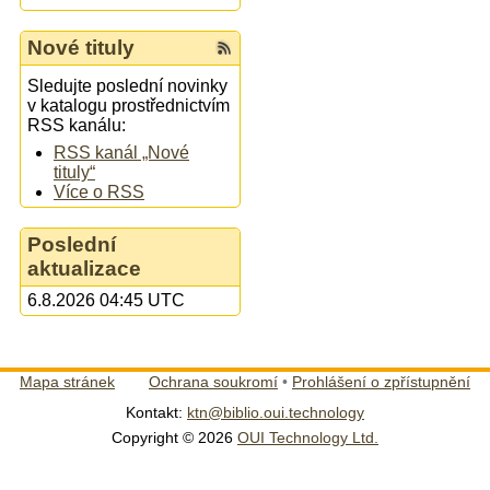
Nové tituly
Sledujte poslední novinky
v katalogu prostřednictvím
RSS kanálu:
RSS kanál „Nové
tituly“
Více o RSS
Poslední
aktualizace
6.8.2026 04:45 UTC
Mapa stránek
Ochrana soukromí
•
Prohlášení o zpřístupnění
Kontakt:
ktn@biblio.oui.technology
Copyright © 2026
OUI Technology Ltd.