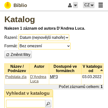
Biblio
CZ
Katalog
Nalezen 1 záznam od autora D'Andrea Luca.
Řazení:
Formát:
Změnit filtry
Název /
Autor
Dostupné ve
V katalogu
Podnázev
formátech
od
Podstata zla
D'Andrea
MP3
03.03.2022
Luca
Počet záznamů celkem:
1
Vyhledat v katalogu