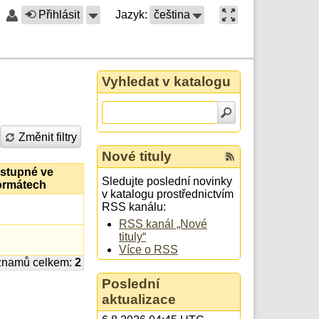
Přihlásit
Jazyk:
čeština
Vyhledat v katalogu
Změnit filtry
Nové tituly
stupné ve
Sledujte poslední novinky
ormátech
v katalogu prostřednictvím
RSS kanálu:
RSS kanál „Nové
tituly“
Více o RSS
znamů celkem:
2
Poslední
aktualizace