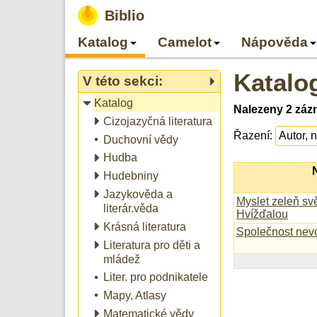
Biblio
Katalog
Camelot
Nápověda
Katalo
V této sekci:
Katalog
Nalezeny 2 záz
Cizojazyčná literatura
Řazení:
Duchovní vědy
Hudba
Hudebniny
Jazykověda a
Myslet zeleň sv
literár.věda
Hvížďalou
Krásná literatura
Společnost nevo
Literatura pro děti a
mládež
Liter. pro podnikatele
Mapy, Atlasy
Matematické vědy