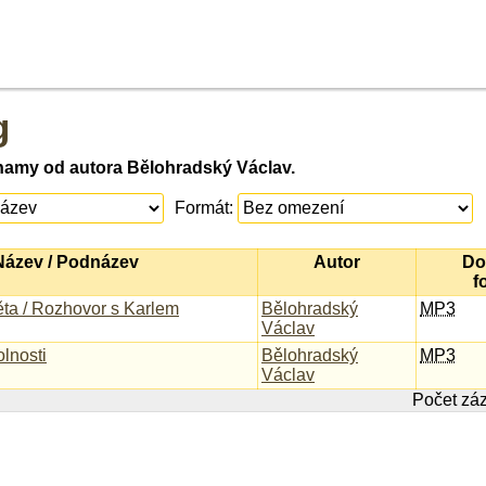
g
namy od autora Bělohradský Václav.
Formát:
Název / Podnázev
Autor
Do
f
ěta / Rozhovor s Karlem
Bělohradský
MP3
Václav
lnosti
Bělohradský
MP3
Václav
Počet zá