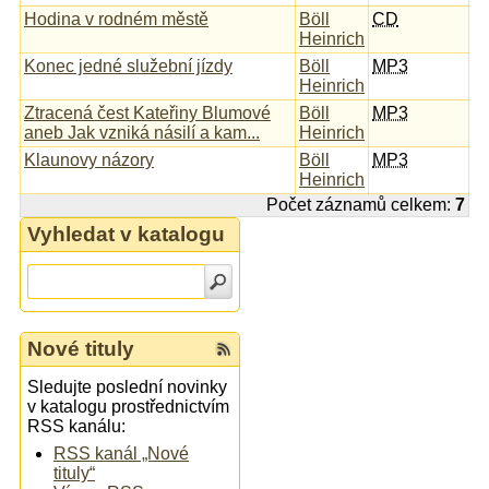
Hodina v rodném městě
Böll
CD
Heinrich
Konec jedné služební jízdy
Böll
MP3
Heinrich
Ztracená čest Kateřiny Blumové
Böll
MP3
aneb Jak vzniká násilí a kam...
Heinrich
Klaunovy názory
Böll
MP3
Heinrich
Počet záznamů celkem:
7
Vyhledat v katalogu
Nové tituly
Sledujte poslední novinky
v katalogu prostřednictvím
RSS kanálu:
RSS kanál „Nové
tituly“