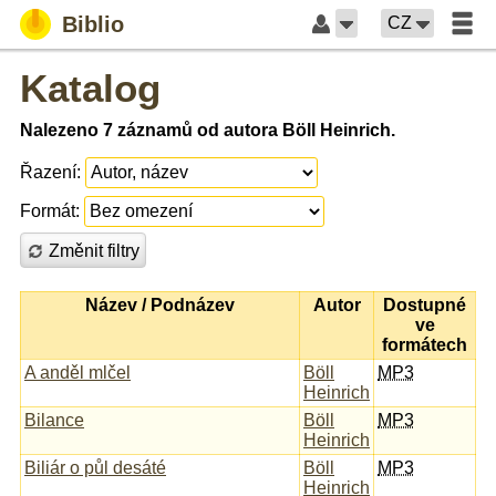
Biblio
CZ
Katalog
Nalezeno 7 záznamů od autora Böll Heinrich.
Řazení:
Formát:
Změnit filtry
Název / Podnázev
Autor
Dostupné
ve
formátech
A anděl mlčel
Böll
MP3
Heinrich
Bilance
Böll
MP3
Heinrich
Biliár o půl desáté
Böll
MP3
Heinrich