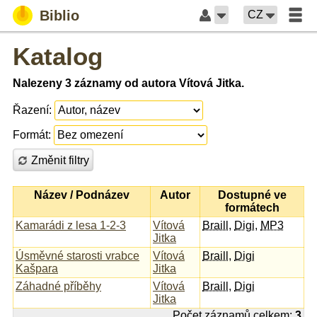
Biblio
CZ
Katalog
Nalezeny 3 záznamy od autora Vítová Jitka.
Řazení:
Formát:
Změnit filtry
Název / Podnázev
Autor
Dostupné ve
formátech
Kamarádi z lesa 1-2-3
Vítová
Braill
,
Digi
,
MP3
Jitka
Úsměvné starosti vrabce
Vítová
Braill
,
Digi
Kašpara
Jitka
Záhadné příběhy
Vítová
Braill
,
Digi
Jitka
Počet záznamů celkem:
3