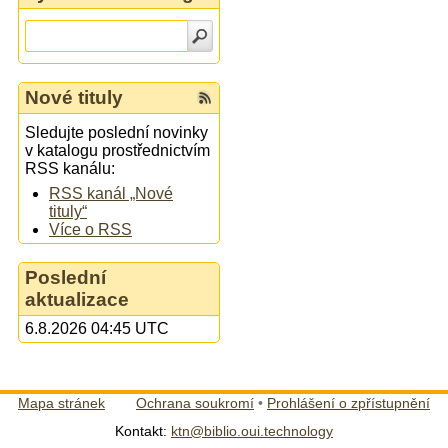
Nové tituly
Sledujte poslední novinky
v katalogu prostřednictvím
RSS kanálu:
RSS kanál „Nové
tituly“
Více o RSS
Poslední
aktualizace
6.8.2026 04:45 UTC
Mapa stránek
Ochrana soukromí
•
Prohlášení o zpřístupnění
Kontakt:
ktn@biblio.oui.technology