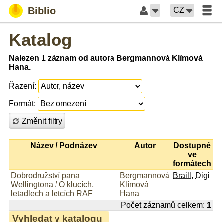
Biblio
CZ
Katalog
Nalezen 1 záznam od autora Bergmannová Klímová
Hana.
Řazení:
Formát:
Změnit filtry
Název / Podnázev
Autor
Dostupné
ve
formátech
Dobrodružství pana
Bergmannová
Braill
,
Digi
Wellingtona / O klucích,
Klímová
letadlech a letcích RAF
Hana
Počet záznamů celkem:
1
Vyhledat v katalogu