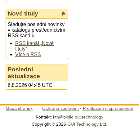
Nové tituly
Sledujte poslední novinky
v katalogu prostřednictvím
RSS kanálu:
RSS kanál „Nové
tituly“
Více o RSS
Poslední
aktualizace
6.8.2026 04:45 UTC
Mapa stránek
Ochrana soukromí
•
Prohlášení o zpřístupnění
Kontakt:
ktn@biblio.oui.technology
Copyright © 2026
OUI Technology Ltd.