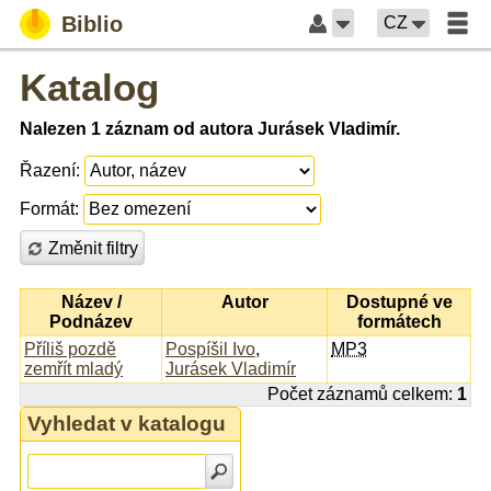
Biblio
CZ
Katalog
Nalezen 1 záznam od autora Jurásek Vladimír.
Řazení:
Formát:
Změnit filtry
Název /
Autor
Dostupné ve
Podnázev
formátech
Příliš pozdě
Pospíšil Ivo
,
MP3
zemřít mladý
Jurásek Vladimír
Počet záznamů celkem:
1
Vyhledat v katalogu