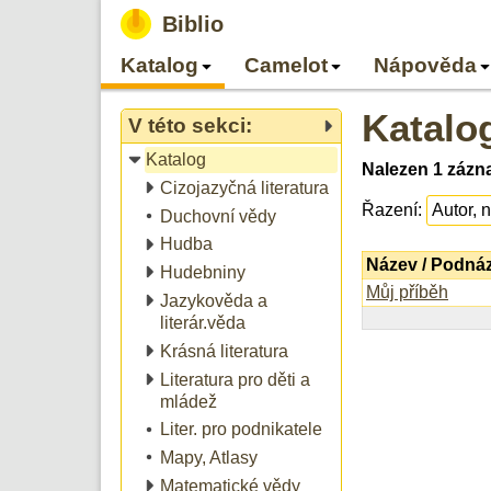
Biblio
Katalog
Camelot
Nápověda
Katalo
V této sekci:
Katalog
Nalezen 1 zázn
Cizojazyčná literatura
Řazení:
Duchovní vědy
Hudba
Název / Podná
Hudebniny
Můj příběh
Jazykověda a
literár.věda
Krásná literatura
Literatura pro děti a
mládež
Liter. pro podnikatele
Mapy, Atlasy
Matematické vědy