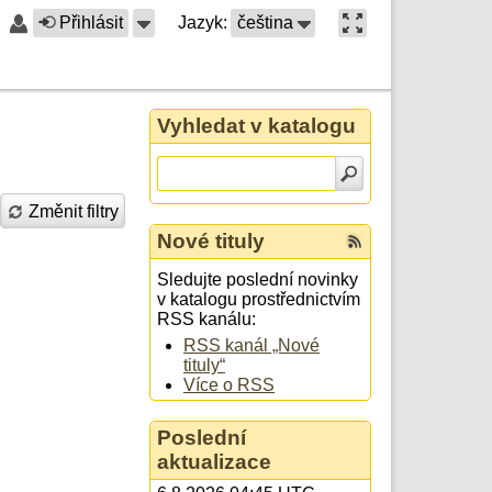
Přihlásit
Jazyk:
čeština
Vyhledat v katalogu
Změnit filtry
Nové tituly
Sledujte poslední novinky
v katalogu prostřednictvím
RSS kanálu:
RSS kanál „Nové
tituly“
Více o RSS
Poslední
aktualizace