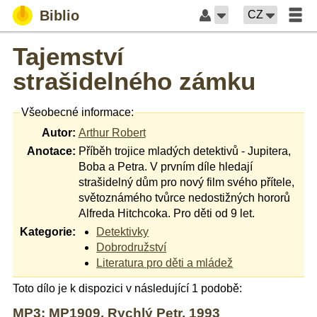
Biblio
CZ
Tajemství
strašidelného zámku
Všeobecné informace:
Autor:
Arthur Robert
Anotace:
Příběh trojice mladých detektivů - Jupitera,
Boba a Petra. V prvním díle hledají
strašidelný dům pro nový film svého přítele,
světoznámého tvůrce nedostižných hororů
Alfreda Hitchcoka. Pro děti od 9 let.
Kategorie:
Detektivky
Dobrodružství
Literatura pro děti a mládež
Toto dílo je k dispozici v následující 1 podobě:
MP3: MP1909, Rychlý Petr, 1993