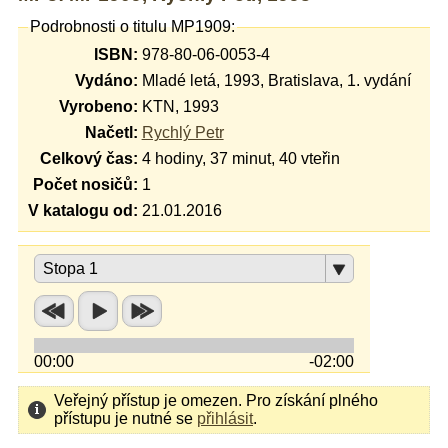
Podrobnosti o titulu MP1909:
ISBN:
978-80-06-0053-4
Vydáno:
Mladé letá, 1993, Bratislava, 1. vydání
Vyrobeno:
KTN, 1993
Načetl:
Rychlý Petr
Celkový čas:
4 hodiny, 37 minut, 40 vteřin
Počet nosičů:
1
V katalogu od:
21.01.2016
Stopa 1
00:00
-02:00
Veřejný přístup je omezen. Pro získání plného
přístupu je nutné se
přihlásit
.