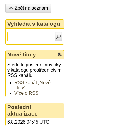
Zpět na seznam
Vyhledat v katalogu
Nové tituly
Sledujte poslední novinky
v katalogu prostřednictvím
RSS kanálu:
RSS kanál „Nové
tituly“
Více o RSS
Poslední
aktualizace
6.8.2026 04:45 UTC