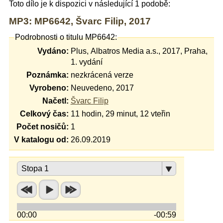
Toto dílo je k dispozici v následující 1 podobě:
MP3: MP6642, Švarc Filip, 2017
Podrobnosti o titulu MP6642:
Vydáno:
Plus, Albatros Media a.s., 2017, Praha,
1. vydání
Poznámka:
nezkrácená verze
Vyrobeno:
Neuvedeno, 2017
Načetl:
Švarc Filip
Celkový čas:
11 hodin, 29 minut, 12 vteřin
Počet nosičů:
1
V katalogu od:
26.09.2019
Stopa 1
00:00
-00:59