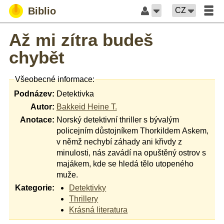
Biblio
CZ
Až mi zítra budeš
chybět
Všeobecné informace:
Podnázev:
Detektivka
Autor:
Bakkeid Heine T.
Anotace:
Norský detektivní thriller s bývalým
policejním důstojníkem Thorkildem Askem,
v němž nechybí záhady ani křivdy z
minulosti, nás zavádí na opuštěný ostrov s
majákem, kde se hledá tělo utopeného
muže.
Kategorie:
Detektivky
Thrillery
Krásná literatura