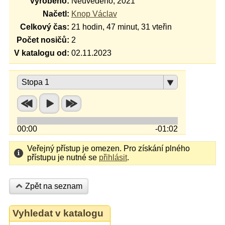
Vyrobeno:
Neuvedeno, 2021
Načetl:
Knop Václav
Celkový čas:
21 hodin, 47 minut, 31 vteřin
Počet nosičů:
2
V katalogu od:
02.11.2023
Stopa 1
00:00
-01:02
Veřejný přístup je omezen. Pro získání plného
přístupu je nutné se
přihlásit
.
Zpět na seznam
Vyhledat v katalogu