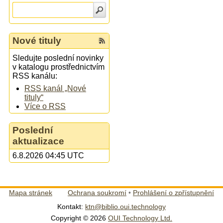
Nové tituly
Sledujte poslední novinky
v katalogu prostřednictvím
RSS kanálu:
RSS kanál „Nové
tituly“
Více o RSS
Poslední
aktualizace
6.8.2026 04:45 UTC
Mapa stránek
Ochrana soukromí
•
Prohlášení o zpřístupnění
Kontakt:
ktn@biblio.oui.technology
Copyright © 2026
OUI Technology Ltd.