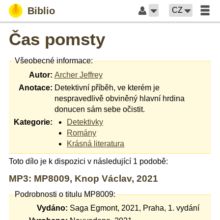
Biblio
CZ
Čas pomsty
Všeobecné informace:
Autor:
Archer Jeffrey
Anotace:
Detektivní příběh, ve kterém je
nespravedlivě obviněný hlavní hrdina
donucen sám sebe očistit.
Kategorie:
Detektivky
Romány
Krásná literatura
Toto dílo je k dispozici v následující 1 podobě:
MP3: MP8009, Knop Václav, 2021
Podrobnosti o titulu MP8009:
Vydáno:
Saga Egmont, 2021, Praha, 1. vydání