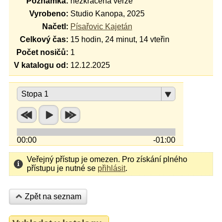
Poznámka:
nezkrácená verze
Vyrobeno:
Studio Kanopa, 2025
Načetl:
Písařovic Kajetán
Celkový čas:
15 hodin, 24 minut, 14 vteřin
Počet nosičů:
1
V katalogu od:
12.12.2025
Stopa 1
00:00
-01:00
Veřejný přístup je omezen. Pro získání plného
přístupu je nutné se
přihlásit
.
Zpět na seznam