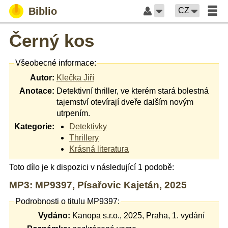
Biblio
CZ
Černý kos
Všeobecné informace:
Autor:
Klečka Jiří
Anotace:
Detektivní thriller, ve kterém stará bolestná
tajemství otevírají dveře dalším novým
utrpením.
Kategorie:
Detektivky
Thrillery
Krásná literatura
Toto dílo je k dispozici v následující 1 podobě:
MP3: MP9397, Písařovic Kajetán, 2025
Podrobnosti o titulu MP9397:
Vydáno:
Kanopa s.r.o., 2025, Praha, 1. vydání