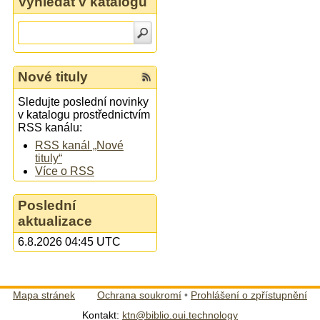
Vyhledat v katalogu
Nové tituly
Sledujte poslední novinky
v katalogu prostřednictvím
RSS kanálu:
RSS kanál „Nové
tituly“
Více o RSS
Poslední
aktualizace
6.8.2026 04:45 UTC
Mapa stránek
Ochrana soukromí
•
Prohlášení o zpřístupnění
Kontakt:
ktn@biblio.oui.technology