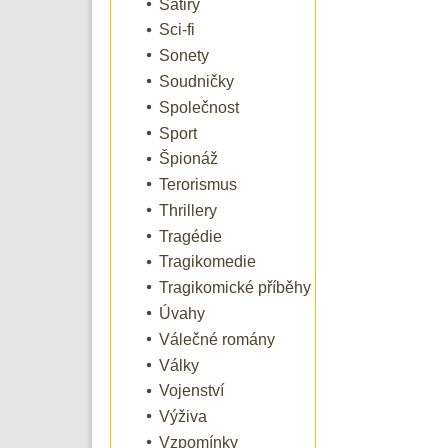
Satiry
Sci-fi
Sonety
Soudničky
Společnost
Sport
Špionáž
Terorismus
Thrillery
Tragédie
Tragikomedie
Tragikomické příběhy
Úvahy
Válečné romány
Války
Vojenství
Výživa
Vzpomínky