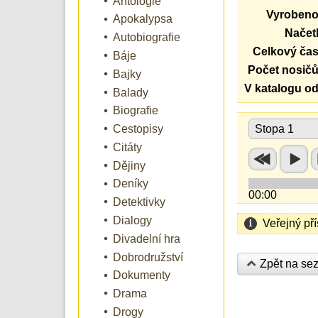
Antologie
Vyrobeno
Apokalypsa
Načetl
Autobiografie
Celkový čas
Báje
Počet nosičů
Bajky
V katalogu od
Balady
Biografie
Cestopisy
Stopa 1
Citáty
Dějiny
Deníky
00:00
Detektivky
Dialogy
Veřejný př
Divadelní hra
Dobrodružství
Zpět na se
Dokumenty
Drama
Drogy