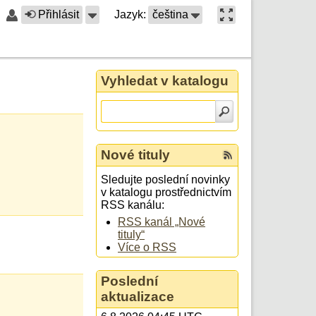
Přihlásit
Jazyk:
čeština
Vyhledat v katalogu
Nové tituly
Sledujte poslední novinky
v katalogu prostřednictvím
RSS kanálu:
RSS kanál „Nové
tituly“
Více o RSS
Poslední
aktualizace