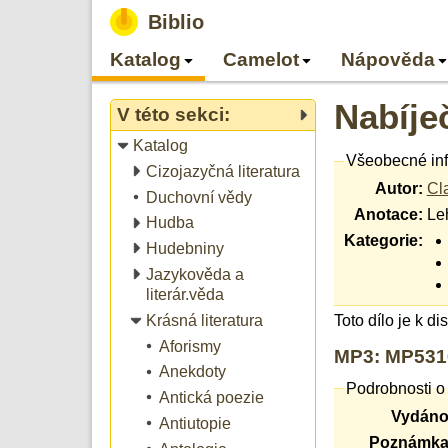
Biblio
Katalog
Camelot
Nápověda
Nabíje
V této sekci:
Katalog
Všeobecné in
Cizojazyčná literatura
Autor:
Cl
Duchovní vědy
Anotace:
Le
Hudba
Kategorie:
Hudebniny
Jazykověda a
literár.věda
Krásná literatura
Toto dílo je k d
Aforismy
MP3: MP5316
Anekdoty
Podrobnosti o
Antická poezie
Vydáno
Antiutopie
Poznámka