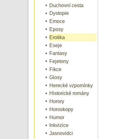
Duchovní cesta
Dystopie
Emoce
Eposy
Erotika
Eseje
Fantasy
Fejetony
Fikce
Glosy
Herecké vzpomínky
Historické romány
Horory
Horoskopy
Humor
Inkvizice
Jasnovidci