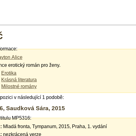
č
formace:
ayton Alice
hce erotický román pro ženy.
Erotika
Krásná literatura
Milostné romány
ispozici v následující 1 podobě:
, Saudková Sára, 2015
 titulu MP5316:
:
Mladá fronta, Tympanum, 2015, Praha, 1. vydání
:
nezkrácená verze