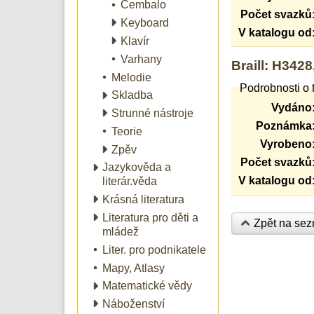
Cembalo
Počet svazků
Keyboard
V katalogu od
Klavír
Varhany
Braill: H342
Melodie
Podrobnosti o 
Skladba
Vydáno
Strunné nástroje
Poznámka
Teorie
Vyrobeno
Zpěv
Počet svazků
Jazykověda a
V katalogu od
literár.věda
Krásná literatura
Literatura pro děti a
Zpět na se
mládež
Liter. pro podnikatele
Mapy, Atlasy
Matematické vědy
Náboženství