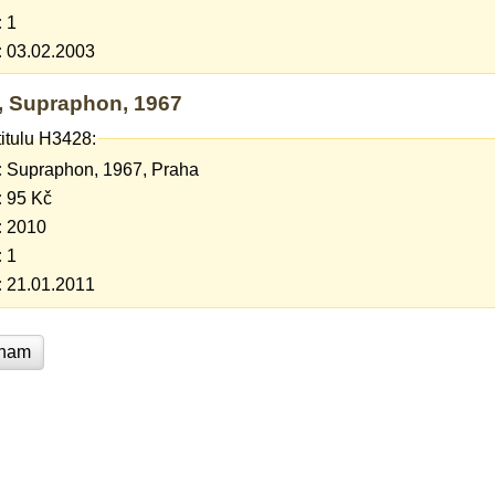
:
1
:
03.02.2003
8, Supraphon, 1967
titulu H3428:
:
Supraphon, 1967, Praha
:
95 Kč
:
2010
:
1
:
21.01.2011
znam