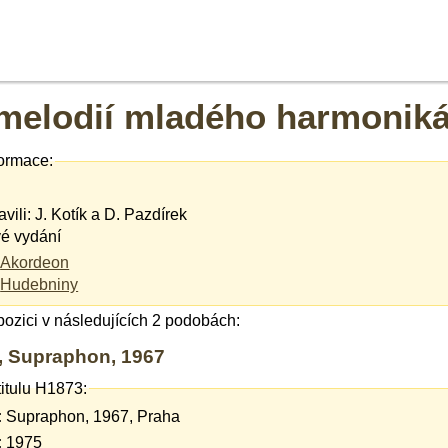
elodií mladého harmonikáře
ormace:
avili: J. Kotík a D. Pazdírek
é vydání
Akordeon
Hudebniny
spozici v následujících 2 podobách:
3, Supraphon, 1967
titulu H1873:
:
Supraphon, 1967, Praha
:
1975