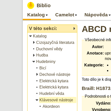
Biblio
Katalog
Camelot
Nápověda
ABCD m
V této sekci:
Katalog
Všeobecné inf
Cizojazyčná literatura
Autor:
Duchovní vědy
Anotace:
upr
Hudba
nov
Hudebniny
Kategorie:
Bicí
Dechové nástroje
Toto dílo je k di
Elektrická kytara
Elektrická kytara
Braill: H187
Hudební věda
Podrobnosti o 
Klávesové nástroje
Vydáno
Akordeon
Vyrobeno