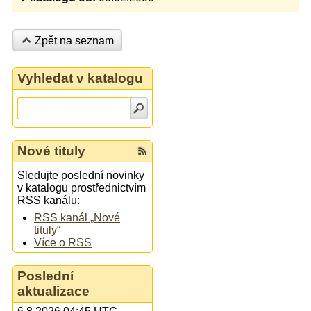
Zpět na seznam
Vyhledat v katalogu
Nové tituly
Sledujte poslední novinky
v katalogu prostřednictvím
RSS kanálu:
RSS kanál „Nové
tituly“
Více o RSS
Poslední
aktualizace