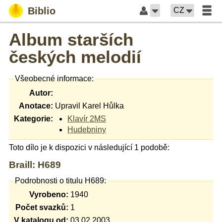
Biblio
CZ
Album starších
českých melodií
Všeobecné informace:
Autor:
Anotace:
Upravil Karel Hůlka
Kategorie:
Klavír 2MS
Hudebniny
Toto dílo je k dispozici v následující 1 podobě:
Braill: H689
Podrobnosti o titulu H689:
Vyrobeno:
1940
Počet svazků:
1
V katalogu od:
03.02.2003