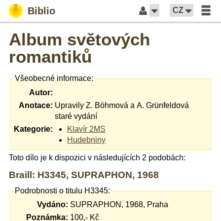
Biblio
CZ
Album světových
romantiků
Všeobecné informace:
Autor:
Anotace:
Upravily Z. Böhmová a A. Grünfeldová
staré vydání
Kategorie:
Klavír 2MS
Hudebniny
Toto dílo je k dispozici v následujících 2 podobách:
Braill: H3345, SUPRAPHON, 1968
Podrobnosti o titulu H3345:
Vydáno:
SUPRAPHON, 1968, Praha
Poznámka:
100,- Kč