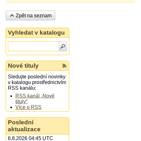
Zpět na seznam
Vyhledat v katalogu
Nové tituly
Sledujte poslední novinky
v katalogu prostřednictvím
RSS kanálu:
RSS kanál „Nové
tituly“
Více o RSS
Poslední
aktualizace
6.8.2026 04:45 UTC