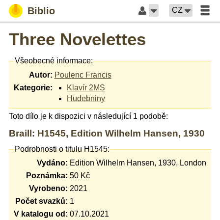
Biblio
CZ
Three Novelettes
Všeobecné informace:
Autor:
Poulenc Francis
Kategorie:
Klavír 2MS
Hudebniny
Toto dílo je k dispozici v následující 1 podobě:
Braill: H1545, Edition Wilhelm Hansen, 1930
Podrobnosti o titulu H1545:
Vydáno:
Edition Wilhelm Hansen, 1930, London
Poznámka:
50 Kč
Vyrobeno:
2021
Počet svazků:
1
V katalogu od:
07.10.2021