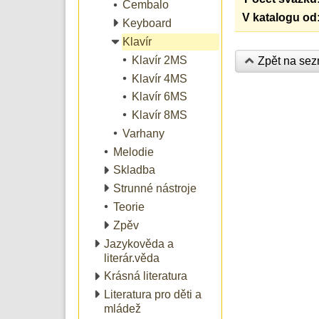
Cembalo
V katalogu od
Keyboard
Klavír
Klavír 2MS
Zpět na se
Klavír 4MS
Klavír 6MS
Klavír 8MS
Varhany
Melodie
Skladba
Strunné nástroje
Teorie
Zpěv
Jazykověda a
literár.věda
Krásná literatura
Literatura pro děti a
mládež