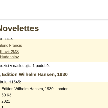
Novelettes
ormace:
lenc Francis
Klavír 2MS
Hudebniny
spozici v následující 1 podobě:
5, Edition Wilhelm Hansen, 1930
titulu H1545:
:
Edition Wilhelm Hansen, 1930, London
:
50 Kč
:
2021
:
1