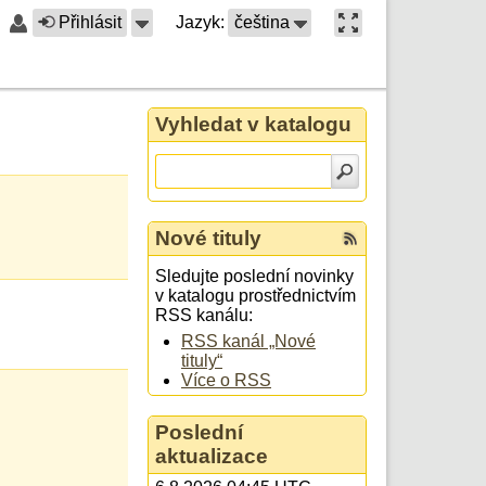
Přihlásit
Jazyk:
čeština
Vyhledat v katalogu
Nové tituly
Sledujte poslední novinky
v katalogu prostřednictvím
RSS kanálu:
RSS kanál „Nové
tituly“
Více o RSS
Poslední
aktualizace