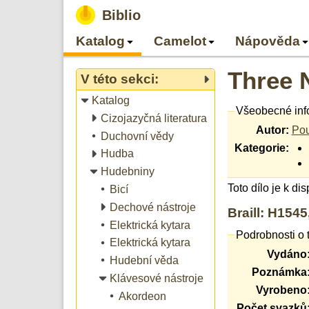
Biblio
Katalog
Camelot
Nápověda
Three 
V této sekci:
Katalog
Všeobecné inf
Cizojazyčná literatura
Autor:
Pou
Duchovní vědy
Kategorie:
Hudba
Hudebniny
Toto dílo je k di
Bicí
Dechové nástroje
Braill: H154
Elektrická kytara
Podrobnosti o 
Elektrická kytara
Vydáno
Hudební věda
Poznámka
Klávesové nástroje
Vyrobeno
Akordeon
Počet svazků