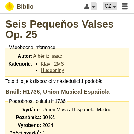
Biblio
CZ
Seis Pequeňos Valses
Op. 25
Všeobecné informace:
Autor:
Albéniz Isaac
Kategorie:
Klavír 2MS
Hudebniny
Toto dílo je k dispozici v následující 1 podobě:
Braill: H1736, Union Musical Espaňola
Podrobnosti o titulu H1736:
Vydáno:
Union Musical Espaňola, Madrid
Poznámka:
30 Kč
Vyrobeno:
2024
Počet svazků:
1