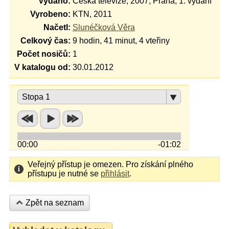
Vydáno:
Česká televize, 2007, Praha, 1. vydání
Vyrobeno:
KTN, 2011
Načetl:
Slunéčková Věra
Celkový čas:
9 hodin, 41 minut, 4 vteřiny
Počet nosičů:
1
V katalogu od:
30.01.2012
Stopa 1
00:00
-01:02
Veřejný přístup je omezen. Pro získání plného
přístupu je nutné se
přihlásit
.
Zpět na seznam