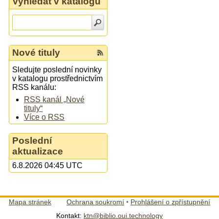
Vyhledat v katalogu
Nové tituly
Sledujte poslední novinky
v katalogu prostřednictvím
RSS kanálu:
RSS kanál „Nové
tituly“
Více o RSS
Poslední
aktualizace
6.8.2026 04:45 UTC
Mapa stránek
Ochrana soukromí
•
Prohlášení o zpřístupnění
Kontakt:
ktn@biblio.oui.technology