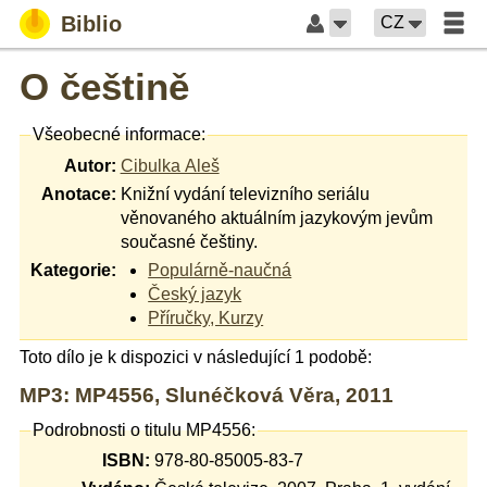
Biblio
CZ
O češtině
Všeobecné informace:
Autor:
Cibulka Aleš
Anotace:
Knižní vydání televizního seriálu
věnovaného aktuálním jazykovým jevům
současné češtiny.
Kategorie:
Populárně-naučná
Český jazyk
Příručky, Kurzy
Toto dílo je k dispozici v následující 1 podobě:
MP3: MP4556, Slunéčková Věra, 2011
Podrobnosti o titulu MP4556:
ISBN:
978-80-85005-83-7