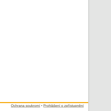
Ochrana soukromí
•
Prohlášení o zpřístupnění