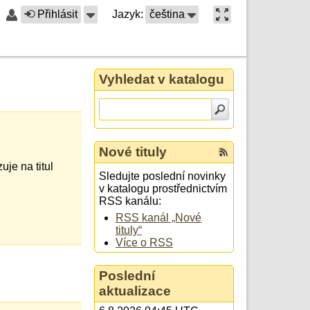
Přihlásit
Jazyk:
čeština
Vyhledat v katalogu
Nové tituly
je na titul
Sledujte poslední novinky
v katalogu prostřednictvím
RSS kanálu:
RSS kanál „Nové
tituly“
Více o RSS
Poslední
aktualizace