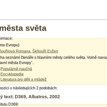
 města světa
ormace:
imo Evropu)
ňouřilová Romana
,
Škňouřil Evžen
ha seznámí čtenáře s hlavními městy celého světa. Volně navazu
avní města Evropy".
Populárně-naučná
Encyklopedie
Literatura pro děti a mládež
spozici v následujících 2 podobách:
ý text: D369, Albatros, 2002
itulu D369: