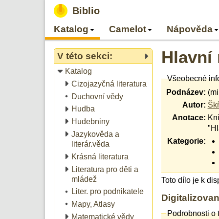
Biblio
Katalog
Camelot
Nápověda
Hlavní
V této sekci:
Katalog
Všeobecné inf
Cizojazyčná literatura
Podnázev:
(m
Duchovní vědy
Autor:
Šk
Hudba
Anotace:
Kni
Hudebniny
"Hl
Jazykověda a
Kategorie:
literár.věda
Krásná literatura
Literatura pro děti a
mládež
Toto dílo je k di
Liter. pro podnikatele
Digitalizovan
Mapy, Atlasy
Podrobnosti o t
Matematické vědy