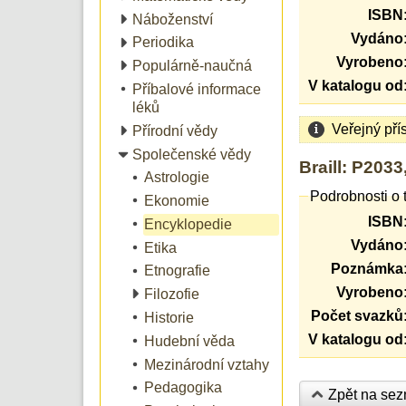
ISBN
Náboženství
Vydáno
Periodika
Vyrobeno
Populárně-naučná
V katalogu od
Příbalové informace
léků
Veřejný pří
Přírodní vědy
Společenské vědy
Braill: P2033
Astrologie
Podrobnosti o 
Ekonomie
ISBN
Encyklopedie
Vydáno
Etika
Poznámka
Etnografie
Vyrobeno
Filozofie
Počet svazků
Historie
V katalogu od
Hudební věda
Mezinárodní vztahy
Pedagogika
Zpět na se