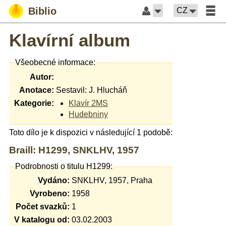
Biblio
CZ
Klavírní album
Všeobecné informace:
Autor:
Anotace:
Sestavil: J. Hlucháň
Kategorie:
Klavír 2MS
Hudebniny
Toto dílo je k dispozici v následující 1 podobě:
Braill: H1299, SNKLHV, 1957
Podrobnosti o titulu H1299:
Vydáno:
SNKLHV, 1957, Praha
Vyrobeno:
1958
Počet svazků:
1
V katalogu od:
03.02.2003