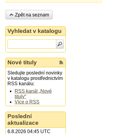
Zpět na seznam
Vyhledat v katalogu
Nové tituly
Sledujte poslední novinky
v katalogu prostřednictvím
RSS kanálu:
RSS kanál „Nové
tituly“
Více o RSS
Poslední
aktualizace
6.8.2026 04:45 UTC