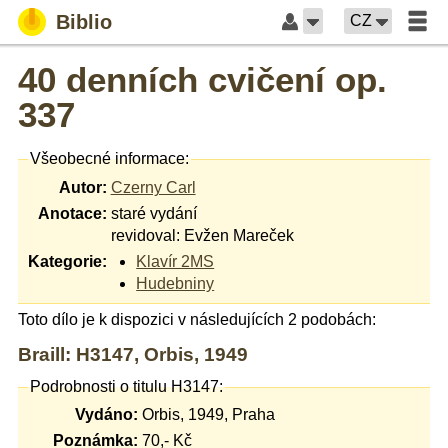
Biblio
CZ
40 denních cvičení op.
337
Všeobecné informace:
Autor:
Czerny Carl
Anotace:
staré vydání
revidoval: Evžen Mareček
Kategorie:
Klavír 2MS
Hudebniny
Toto dílo je k dispozici v následujících 2 podobách:
Braill: H3147, Orbis, 1949
Podrobnosti o titulu H3147:
Vydáno:
Orbis, 1949, Praha
Poznámka:
70,- Kč