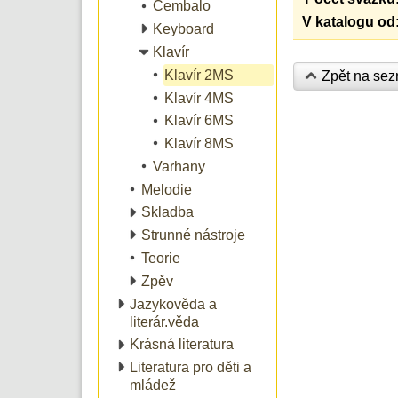
Cembalo
V katalogu od
Keyboard
Klavír
Klavír 2MS
Zpět na se
Klavír 4MS
Klavír 6MS
Klavír 8MS
Varhany
Melodie
Skladba
Strunné nástroje
Teorie
Zpěv
Jazykověda a
literár.věda
Krásná literatura
Literatura pro děti a
mládež