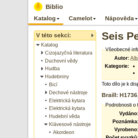
Biblio
Katalog
Camelot
Nápověda
Seis P
V této sekci:
Katalog
Všeobecné inf
Cizojazyčná literatura
Autor:
Alb
Duchovní vědy
Kategorie:
Hudba
Hudebniny
Toto dílo je k di
Bicí
Dechové nástroje
Braill: H173
Elektrická kytara
Podrobnosti o 
Elektrická kytara
Vydáno
Hudební věda
Poznámka
Klávesové nástroje
Vyrobeno
Akordeon
Počet svazků