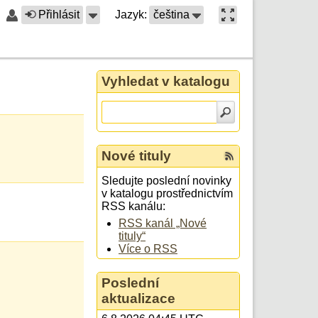
Přihlásit
Jazyk:
čeština
Vyhledat v katalogu
Nové tituly
Sledujte poslední novinky
v katalogu prostřednictvím
RSS kanálu:
RSS kanál „Nové
tituly“
Více o RSS
Poslední
aktualizace