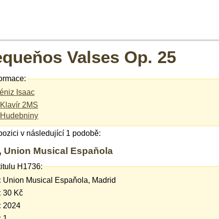
equeňos Valses Op. 25
ormace:
éniz Isaac
Klavír 2MS
Hudebniny
spozici v následující 1 podobě:
6, Union Musical Espaňola
titulu H1736:
:
Union Musical Espaňola, Madrid
:
30 Kč
:
2024
:
1