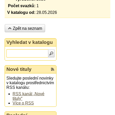
Počet svazků:
1
V katalogu od:
28.05.2026
Zpět na seznam
Vyhledat v katalogu
Nové tituly
Sledujte poslední novinky
v katalogu prostřednictvím
RSS kanálu:
RSS kanál „Nové
tituly“
Více o RSS