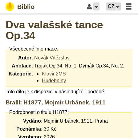
Biblio
CZ
Dva valašské tance
Op.34
Všeobecné informace:
Autor:
Novák Vítězslav
Anotace:
Troják Op.34, No. 1, Dymák Op.34, No. 2.
Kategorie:
Klavír 2MS
Hudebniny
Toto dílo je k dispozici v následující 1 podobě:
Braill: H1877, Mojmír Urbánek, 1911
Podrobnosti o titulu H1877:
Vydáno:
Mojmír Urbánek, 1911, Praha
Poznámka:
30 Kč
Vyrobeno:
2026