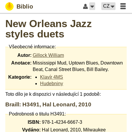
Biblio
CZ
New Orleans Jazz
styles duets
Všeobecné informace:
Autor:
Gillock William
Anotace:
Mississippi Mud, Uptown Blues, Downtown
Beat, Canal Street Blues, Bill Bailey.
Kategorie:
Klavír 4MS
Hudebniny
Toto dílo je k dispozici v následující 1 podobě:
Braill: H3491, Hal Leonard, 2010
Podrobnosti o titulu H3491:
ISBN:
978-1-4234-6667-3
Vydáno:
Hal Leonard, 2010, Milwaukee