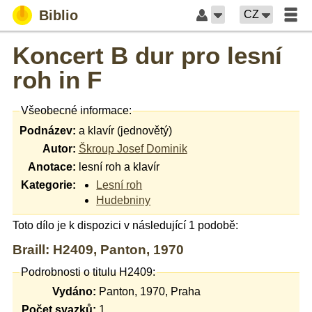
Biblio
CZ
Koncert B dur pro lesní
roh in F
Všeobecné informace:
Podnázev:
a klavír (jednovětý)
Autor:
Škroup Josef Dominik
Anotace:
lesní roh a klavír
Kategorie:
Lesní roh
Hudebniny
Toto dílo je k dispozici v následující 1 podobě:
Braill: H2409, Panton, 1970
Podrobnosti o titulu H2409:
Vydáno:
Panton, 1970, Praha
Počet svazků:
1