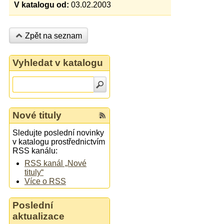
V katalogu od:
03.02.2003
Zpět na seznam
Vyhledat v katalogu
Nové tituly
Sledujte poslední novinky
v katalogu prostřednictvím
RSS kanálu:
RSS kanál „Nové
tituly“
Více o RSS
Poslední
aktualizace