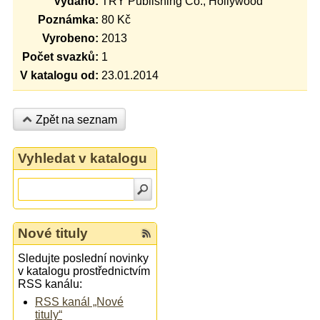
Vydáno:
TRY Publishing Co., Hollywood
Poznámka:
80 Kč
Vyrobeno:
2013
Počet svazků:
1
V katalogu od:
23.01.2014
Zpět na seznam
Vyhledat v katalogu
Nové tituly
Sledujte poslední novinky
v katalogu prostřednictvím
RSS kanálu:
RSS kanál „Nové
tituly“