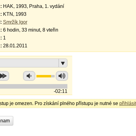
:
HAK, 1993, Praha, 1. vydání
:
KTN, 1993
:
Smržík Igor
:
6 hodin, 33 minut, 8 vteřin
:
1
:
28.01.2011
-02:11
ístup je omezen. Pro získání plného přístupu je nutné se
přihlási
znam