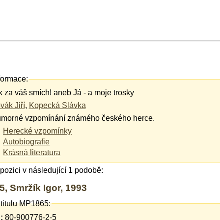
formace:
k za váš smích! aneb Já - a moje trosky
vák Jiří
,
Kopecká Slávka
morné vzpomínání známého českého herce.
Herecké vzpomínky
Autobiografie
Krásná literatura
ispozici v následující 1 podobě:
, Smržík Igor, 1993
 titulu MP1865:
:
80-900776-2-5