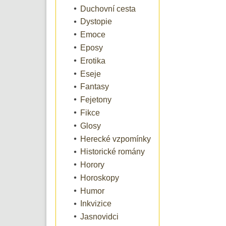
Duchovní cesta
Dystopie
Emoce
Eposy
Erotika
Eseje
Fantasy
Fejetony
Fikce
Glosy
Herecké vzpomínky
Historické romány
Horory
Horoskopy
Humor
Inkvizice
Jasnovidci