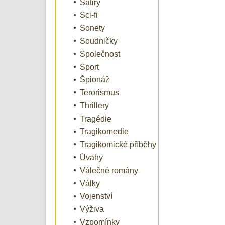
Satiry
Sci-fi
Sonety
Soudničky
Společnost
Sport
Špionáž
Terorismus
Thrillery
Tragédie
Tragikomedie
Tragikomické příběhy
Úvahy
Válečné romány
Války
Vojenství
Výživa
Vzpomínky