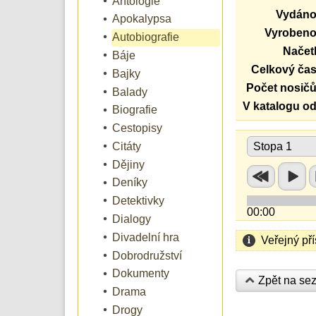
Antologie
Vydáno
Apokalypsa
Vyrobeno
Autobiografie
Načetl
Báje
Celkový čas
Bajky
Počet nosičů
Balady
V katalogu od
Biografie
Cestopisy
Citáty
Stopa 1
Dějiny
Deníky
Detektivky
00:00
Dialogy
Divadelní hra
Veřejný př
Dobrodružství
Dokumenty
Zpět na se
Drama
Drogy