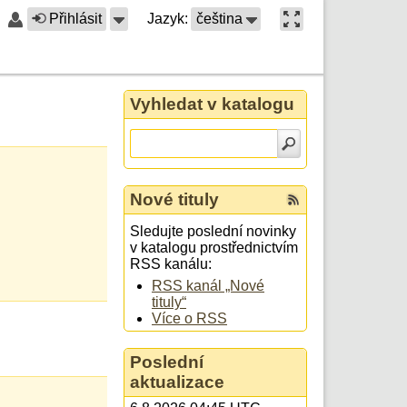
Přihlásit
Jazyk:
čeština
Vyhledat v katalogu
Nové tituly
Sledujte poslední novinky
v katalogu prostřednictvím
RSS kanálu:
RSS kanál „Nové
tituly“
Více o RSS
Poslední
aktualizace