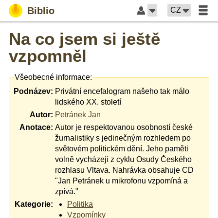
Biblio
CZ
Na co jsem si ještě
vzpomněl
Všeobecné informace:
Podnázev:
Privátní encefalogram našeho tak málo
lidského XX. století
Autor:
Petránek Jan
Anotace:
Autor je respektovanou osobností české
žurnalistiky s jedinečným rozhledem po
světovém politickém dění. Jeho paměti
volně vycházejí z cyklu Osudy Českého
rozhlasu Vltava. Nahrávka obsahuje CD
"Jan Petránek u mikrofonu vzpomíná a
zpívá."
Kategorie:
Politika
Vzpomínky