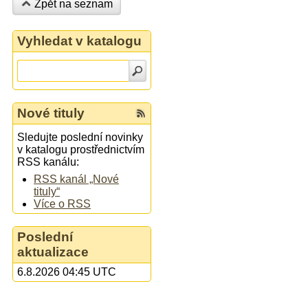
Zpět na seznam
Vyhledat v katalogu
Nové tituly
Sledujte poslední novinky
v katalogu prostřednictvím
RSS kanálu:
RSS kanál „Nové
tituly“
Více o RSS
Poslední
aktualizace
6.8.2026 04:45 UTC