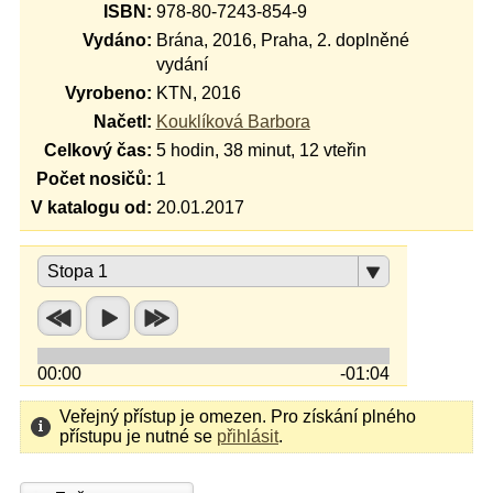
ISBN:
978-80-7243-854-9
Vydáno:
Brána, 2016, Praha, 2. doplněné
vydání
Vyrobeno:
KTN, 2016
Načetl:
Kouklíková Barbora
Celkový čas:
5 hodin, 38 minut, 12 vteřin
Počet nosičů:
1
V katalogu od:
20.01.2017
Stopa 1
00:00
-01:04
Veřejný přístup je omezen. Pro získání plného
přístupu je nutné se
přihlásit
.