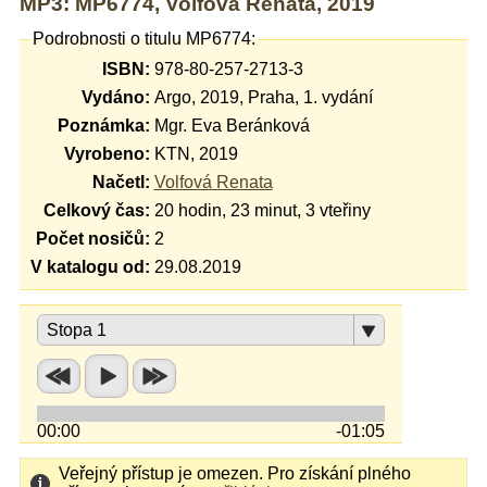
MP3: MP6774, Volfová Renata, 2019
Podrobnosti o titulu MP6774:
ISBN:
978-80-257-2713-3
Vydáno:
Argo, 2019, Praha, 1. vydání
Poznámka:
Mgr. Eva Beránková
Vyrobeno:
KTN, 2019
Načetl:
Volfová Renata
Celkový čas:
20 hodin, 23 minut, 3 vteřiny
Počet nosičů:
2
V katalogu od:
29.08.2019
Stopa 1
00:00
-01:05
Veřejný přístup je omezen. Pro získání plného