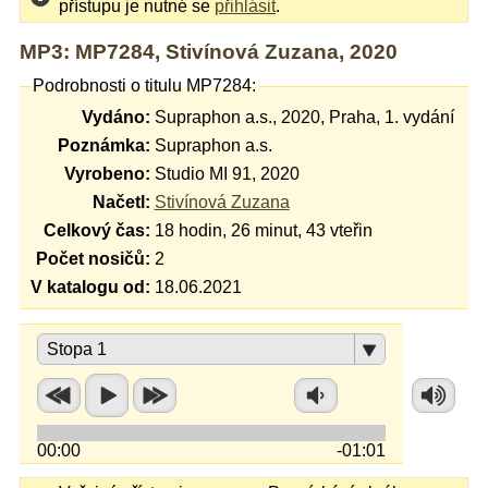
přístupu je nutné se
přihlásit
.
MP3: MP7284, Stivínová Zuzana, 2020
Podrobnosti o titulu MP7284:
Vydáno:
Supraphon a.s., 2020, Praha, 1. vydání
Poznámka:
Supraphon a.s.
Vyrobeno:
Studio MI 91, 2020
Načetl:
Stivínová Zuzana
Celkový čas:
18 hodin, 26 minut, 43 vteřin
Počet nosičů:
2
V katalogu od:
18.06.2021
Stopa 1
00:00
-01:01