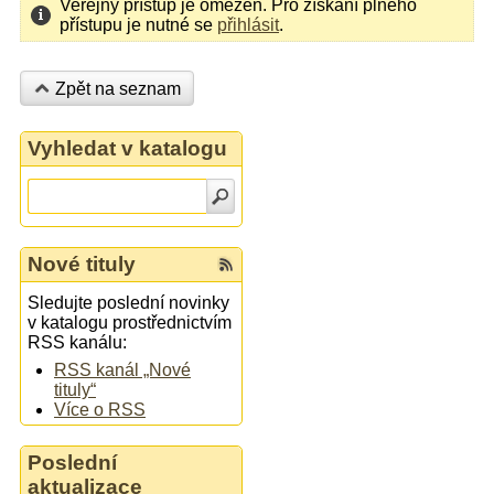
Veřejný přístup je omezen. Pro získání plného
přístupu je nutné se
přihlásit
.
Zpět na seznam
Vyhledat v katalogu
Nové tituly
Sledujte poslední novinky
v katalogu prostřednictvím
RSS kanálu:
RSS kanál „Nové
tituly“
Více o RSS
Poslední
aktualizace