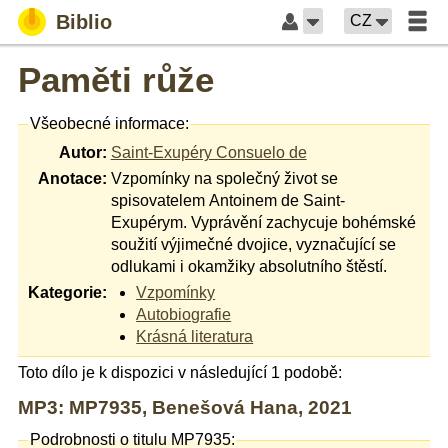
Biblio
CZ
Paměti růže
Všeobecné informace:
Autor:
Saint-Exupéry Consuelo de
Anotace:
Vzpomínky na společný život se
spisovatelem Antoinem de Saint-
Exupérym. Vyprávění zachycuje bohémské
soužití výjimečné dvojice, vyznačující se
odlukami i okamžiky absolutního štěstí.
Kategorie:
Vzpomínky
Autobiografie
Krásná literatura
Toto dílo je k dispozici v následující 1 podobě:
MP3: MP7935, Benešová Hana, 2021
Podrobnosti o titulu MP7935: