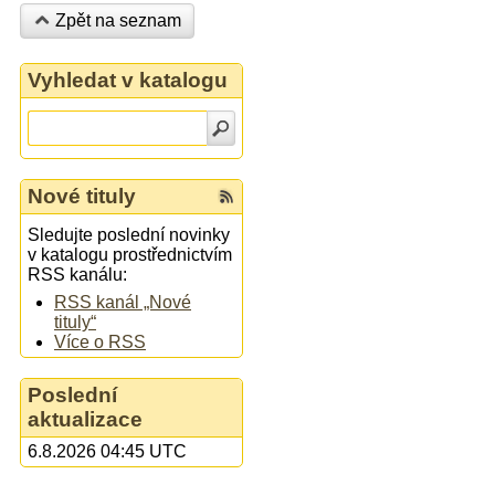
Zpět na seznam
Vyhledat v katalogu
Nové tituly
Sledujte poslední novinky
v katalogu prostřednictvím
RSS kanálu:
RSS kanál „Nové
tituly“
Více o RSS
Poslední
aktualizace
6.8.2026 04:45 UTC