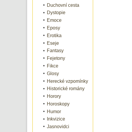
Duchovní cesta
Dystopie
Emoce
Eposy
Erotika
Eseje
Fantasy
Fejetony
Fikce
Glosy
Herecké vzpomínky
Historické romány
Horory
Horoskopy
Humor
Inkvizice
Jasnovidci