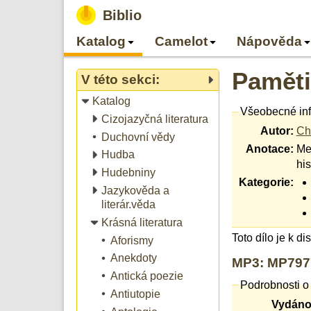
Biblio
Katalog
Camelot
Nápověda
Paměti
V této sekci:
Katalog
Všeobecné in
Cizojazyčná literatura
Autor:
Ch
Duchovní vědy
Anotace:
Me
Hudba
his
Hudebniny
Kategorie:
Jazykověda a
literár.věda
Krásná literatura
Toto dílo je k d
Aforismy
Anekdoty
MP3: MP7977,
Antická poezie
Podrobnosti o
Antiutopie
Vydáno