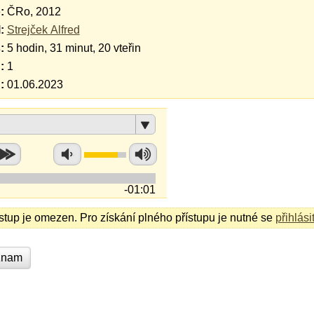
:
ČRo, 2012
:
Strejček Alfred
:
5 hodin, 31 minut, 20 vteřin
:
1
:
01.06.2023
-01:01
ístup je omezen. Pro získání plného přístupu je nutné se
přihlási
znam