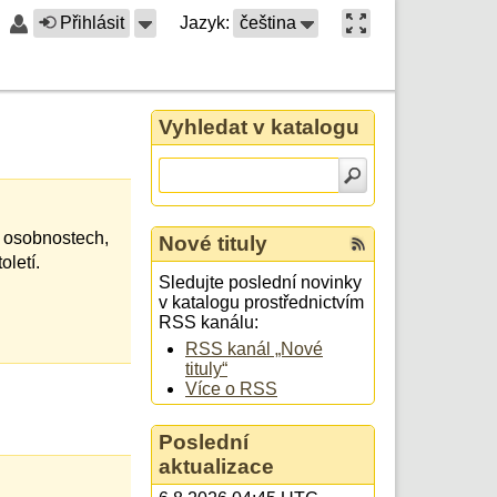
Přihlásit
Jazyk:
čeština
Vyhledat v katalogu
 osobnostech,
Nové tituly
oletí.
Sledujte poslední novinky
v katalogu prostřednictvím
RSS kanálu:
RSS kanál „Nové
tituly“
Více o RSS
Poslední
aktualizace