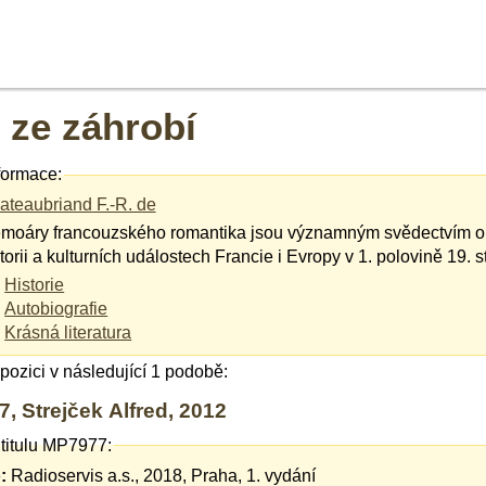
 ze záhrobí
formace:
ateaubriand F.-R. de
moáry francouzského romantika jsou významným svědectvím o
torii a kulturních událostech Francie i Evropy v 1. polovině 19. st
Historie
Autobiografie
Krásná literatura
ispozici v následující 1 podobě:
 Strejček Alfred, 2012
 titulu MP7977:
:
Radioservis a.s., 2018, Praha, 1. vydání