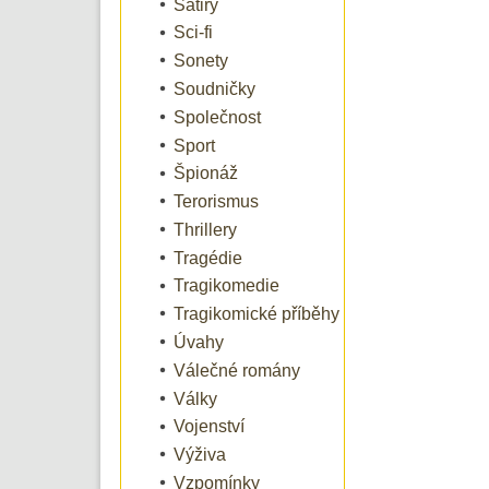
Satiry
Sci-fi
Sonety
Soudničky
Společnost
Sport
Špionáž
Terorismus
Thrillery
Tragédie
Tragikomedie
Tragikomické příběhy
Úvahy
Válečné romány
Války
Vojenství
Výživa
Vzpomínky