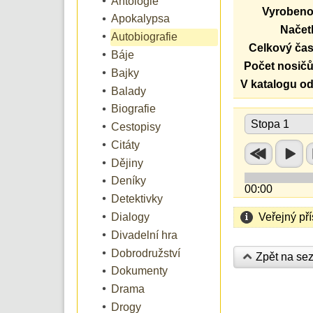
Antologie
Vyrobeno
Apokalypsa
Načetl
Autobiografie
Celkový čas
Báje
Počet nosičů
Bajky
V katalogu od
Balady
Biografie
Stopa 1
Cestopisy
Citáty
Dějiny
Deníky
00:00
Detektivky
Veřejný př
Dialogy
Divadelní hra
Dobrodružství
Zpět na se
Dokumenty
Drama
Drogy