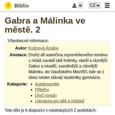
Biblio
CZ
Gabra a Málinka ve
městě. 2
Všeobecné informace:
Autor:
Kutinová Amálie
Anotace:
Druhý díl autorčina vzpomínkového románu
z mládi zavádí obě hrdinky, starší a ráznější
Gabru a mladší, zasněnější a citovější
Málinku, do Valašského Meziříčí, kde se z
obou sester stávají studentky gymnázia.
Kategorie:
Autobiografie
Příběhy
Dívčí román
Literatura pro děti a mládež
Toto dílo je k dispozici v následujících 2 podobách: