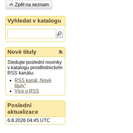
Zpět na seznam
Vyhledat v katalogu
Nové tituly
Sledujte poslední novinky
v katalogu prostřednictvím
RSS kanálu:
RSS kanál „Nové
tituly“
Více o RSS
Poslední
aktualizace
6.8.2026 04:45 UTC