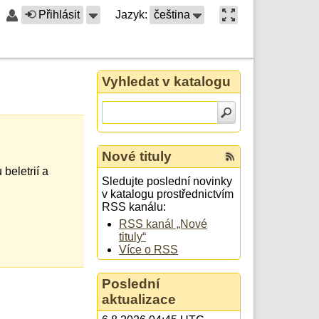
Přihlásit
Jazyk:
čeština
Vyhledat v katalogu
Nové tituly
beletrií a
Sledujte poslední novinky
v katalogu prostřednictvím
RSS kanálu:
RSS kanál „Nové
tituly“
Více o RSS
Poslední
aktualizace