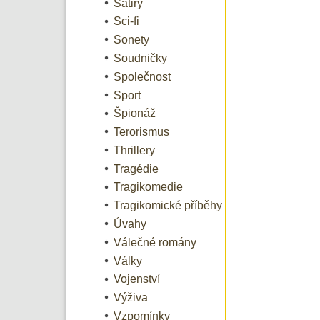
Satiry
Sci-fi
Sonety
Soudničky
Společnost
Sport
Špionáž
Terorismus
Thrillery
Tragédie
Tragikomedie
Tragikomické příběhy
Úvahy
Válečné romány
Války
Vojenství
Výživa
Vzpomínky