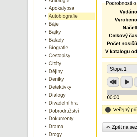
Antologie
Podrobnosti o
Apokalypsa
Vydáno
Autobiografie
Vyrobeno
Báje
Načetl
Bajky
Celkový čas
Balady
Počet nosičů
Biografie
V katalogu od
Cestopisy
Citáty
Stopa 1
Dějiny
Deníky
Detektivky
Dialogy
00:00
Divadelní hra
Veřejný př
Dobrodružství
Dokumenty
Drama
Zpět na se
Drogy