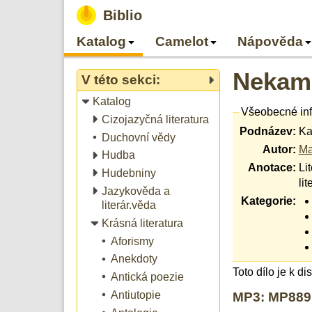
Biblio
Katalog
Camelot
Nápověda
Nekame
V této sekci:
Katalog
Všeobecné in
Cizojazyčná literatura
Podnázev:
Ka
Duchovní vědy
Autor:
Ma
Hudba
Anotace:
Li
Hudebniny
lit
Jazykověda a
Kategorie:
literár.věda
Krásná literatura
Aforismy
Anekdoty
Toto dílo je k d
Antická poezie
Antiutopie
MP3: MP889