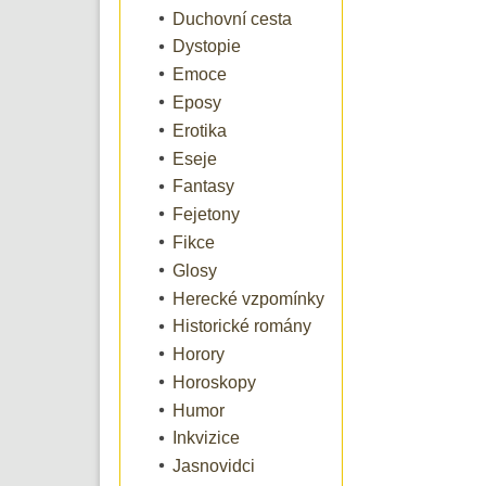
Duchovní cesta
Dystopie
Emoce
Eposy
Erotika
Eseje
Fantasy
Fejetony
Fikce
Glosy
Herecké vzpomínky
Historické romány
Horory
Horoskopy
Humor
Inkvizice
Jasnovidci