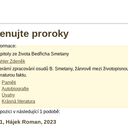
nujte proroky
formace:
pitoly ze života Bedřicha Smetany
hler Zdeněk
terární zpracování osudů B. Smetany, žánrově mezi životopisnou 
eraturou faktu.
Paměti
Autobiografie
Úvahy
Krásná literatura
ispozici v následující 1 podobě:
1, Hájek Roman, 2023