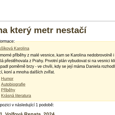
na který metr nestačí
formace:
kšíková Karolina
morné příběhy z malé vesnice, kam se Karolina nedobrovolně i 
á přestěhovala z Prahy. Prvotní plán vybudovat si na vesnici kl
padl poměrně brzy - ve chvíli, kdy se její máma Daniela rozhodl
í, koní a mnoha dalších zvířat.
Humor
Autobiografie
Příběhy
Krásná literatura
ispozici v následující 1 podobě:
, Volfová Renata, 2024