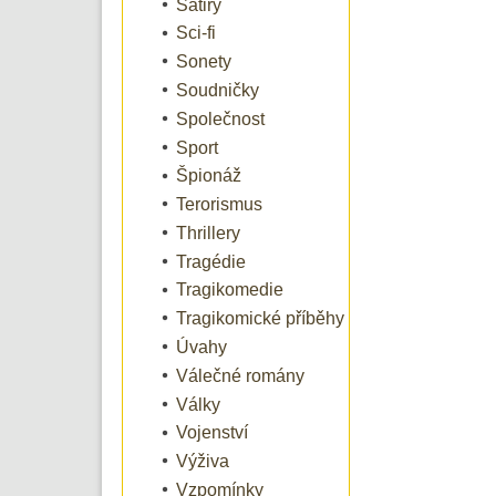
Satiry
Sci-fi
Sonety
Soudničky
Společnost
Sport
Špionáž
Terorismus
Thrillery
Tragédie
Tragikomedie
Tragikomické příběhy
Úvahy
Válečné romány
Války
Vojenství
Výživa
Vzpomínky