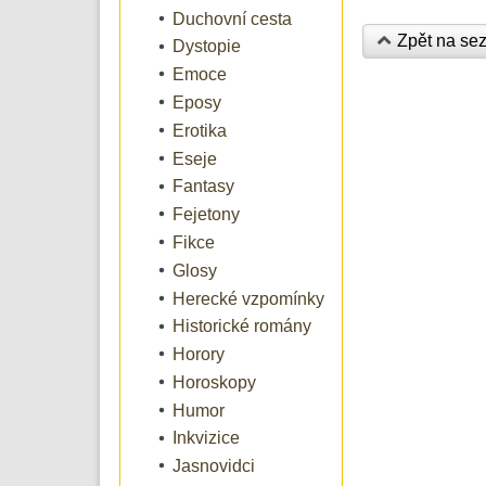
Duchovní cesta
Zpět na se
Dystopie
Emoce
Eposy
Erotika
Eseje
Fantasy
Fejetony
Fikce
Glosy
Herecké vzpomínky
Historické romány
Horory
Horoskopy
Humor
Inkvizice
Jasnovidci