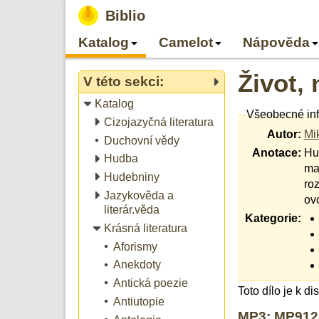
Biblio
Katalog
Camelot
Nápověda
Život, 
V této sekci:
Katalog
Všeobecné in
Cizojazyčná literatura
Autor:
Mi
Duchovní vědy
Anotace:
Hu
Hudba
mal
Hudebniny
roz
Jazykověda a
ovc
literár.věda
Kategorie:
Krásná literatura
Aforismy
Anekdoty
Antická poezie
Toto dílo je k d
Antiutopie
MP3: MP9121