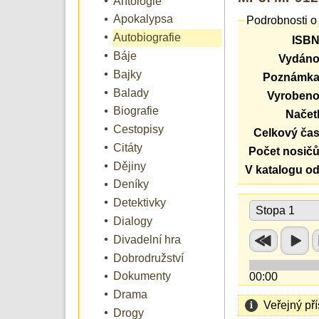
Antologie
Apokalypsa
Podrobnosti o
Autobiografie
ISBN
Báje
Vydáno
Bajky
Poznámka
Balady
Vyrobeno
Biografie
Načetl
Cestopisy
Celkový čas
Citáty
Počet nosičů
Dějiny
V katalogu od
Deníky
Detektivky
Stopa 1
Dialogy
Divadelní hra
Dobrodružství
Dokumenty
00:00
Drama
Veřejný př
Drogy