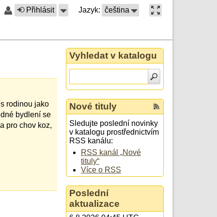
Přihlásit
Jazyk:
čeština
Vyhledat v katalogu
s rodinou jako
Nové tituly
idné bydlení se
Sledujte poslední novinky
a pro chov koz,
v katalogu prostřednictvím
RSS kanálu:
RSS kanál „Nové
tituly“
Více o RSS
Poslední
aktualizace