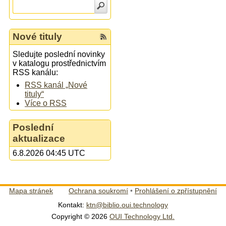
Nové tituly
Sledujte poslední novinky
v katalogu prostřednictvím
RSS kanálu:
RSS kanál „Nové
tituly“
Více o RSS
Poslední
aktualizace
6.8.2026 04:45 UTC
Mapa stránek
Ochrana soukromí
•
Prohlášení o zpřístupnění
Kontakt:
ktn@biblio.oui.technology
Copyright © 2026
OUI Technology Ltd.