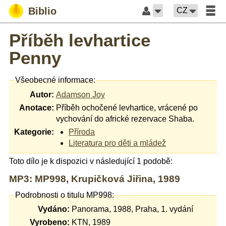
Biblio
CZ
Příběh levhartice
Penny
Všeobecné informace:
Autor:
Adamson Joy
Anotace:
Příběh ochočené levhartice, vrácené po
vychování do africké rezervace Shaba.
Kategorie:
Příroda
Literatura pro děti a mládež
Toto dílo je k dispozici v následující 1 podobě:
MP3: MP998, Krupičková Jiřina, 1989
Podrobnosti o titulu MP998:
Vydáno:
Panorama, 1988, Praha, 1. vydání
Vyrobeno:
KTN, 1989