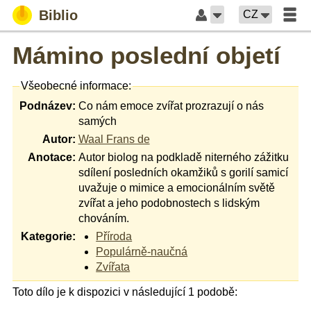
Biblio
CZ
Mámino poslední objetí
Všeobecné informace:
Podnázev:
Co nám emoce zvířat prozrazují o nás
samých
Autor:
Waal Frans de
Anotace:
Autor biolog na podkladě niterného zážitku
sdílení posledních okamžiků s gorilí samicí
uvažuje o mimice a emocionálním světě
zvířat a jeho podobnostech s lidským
chováním.
Kategorie:
Příroda
Populárně-naučná
Zvířata
Toto dílo je k dispozici v následující 1 podobě: