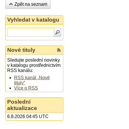
Zpět na seznam
Vyhledat v katalogu
Nové tituly
Sledujte poslední novinky
v katalogu prostřednictvím
RSS kanálu:
RSS kanál „Nové
tituly“
Více o RSS
Poslední
aktualizace
6.8.2026 04:45 UTC