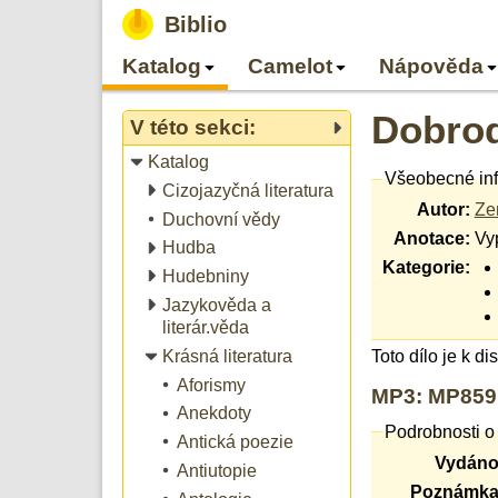
Biblio
Katalog
Camelot
Nápověda
Dobrod
V této sekci:
Katalog
Všeobecné in
Cizojazyčná literatura
Autor:
Ze
Duchovní vědy
Anotace:
Vyp
Hudba
Kategorie:
Hudebniny
Jazykověda a
literár.věda
Krásná literatura
Toto dílo je k d
Aforismy
MP3: MP8591
Anekdoty
Podrobnosti o
Antická poezie
Vydáno
Antiutopie
Poznámka