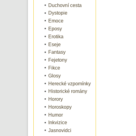
Duchovní cesta
Dystopie
Emoce
Eposy
Erotika
Eseje
Fantasy
Fejetony
Fikce
Glosy
Herecké vzpomínky
Historické romány
Horory
Horoskopy
Humor
Inkvizice
Jasnovidci