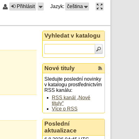
Přihlásit
Jazyk:
čeština
Vyhledat v katalogu
Nové tituly
Sledujte poslední novinky
v katalogu prostřednictvím
RSS kanálu:
RSS kanál „Nové
tituly“
Více o RSS
Poslední
aktualizace