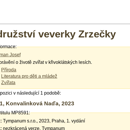
ružství veverky Zrzečky
formace:
man Josef
rávění o životě zvířat v křivoklátských lesích.
Příroda
Literatura pro děti a mládež
Zvířata
ispozici v následující 1 podobě:
, Konvalinková Naďa, 2023
 titulu MP8591:
:
Tympanum s.r.o., 2023, Praha, 1. vydání
:
nezkrácená verze, Tympanum