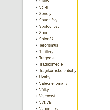
Satiry
Sci-fi
Sonety
Soudničky
Společnost
Sport
Špionáž
Terorismus
Thrillery
Tragédie
Tragikomedie
Tragikomické příběhy
Úvahy
Válečné romány
Války
Vojenství
Výživa
Vzpomínky