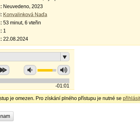
:
Neuvedeno, 2023
:
Konvalinková Naďa
:
53 minut, 6 vteřin
:
1
:
22.08.2024
-01:01
ístup je omezen. Pro získání plného přístupu je nutné se
přihlási
znam