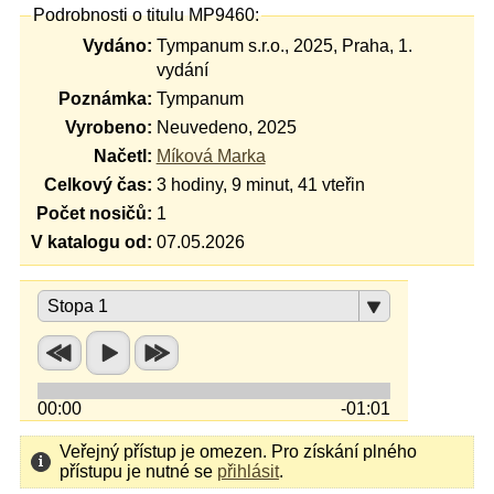
Podrobnosti o titulu MP9460:
Vydáno:
Tympanum s.r.o., 2025, Praha, 1.
vydání
Poznámka:
Tympanum
Vyrobeno:
Neuvedeno, 2025
Načetl:
Míková Marka
Celkový čas:
3 hodiny, 9 minut, 41 vteřin
Počet nosičů:
1
V katalogu od:
07.05.2026
Stopa 1
00:00
-01:01
Veřejný přístup je omezen. Pro získání plného
přístupu je nutné se
přihlásit
.