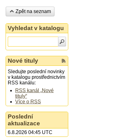
Zpět na seznam
Vyhledat v katalogu
Nové tituly
Sledujte poslední novinky
v katalogu prostřednictvím
RSS kanálu:
RSS kanál „Nové
tituly“
Více o RSS
Poslední
aktualizace
6.8.2026 04:45 UTC