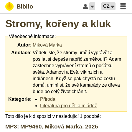
Biblio
CZ
Stromy, kořeny a kluk
Všeobecné informace:
Autor:
Míková Marka
Anotace:
Věděli jste, že stromy umějí vyprávět a
posílat si depeše napříč zeměkoulí? Adam
zaslechne vyprávění stromů o počátku
světa, Adamovi a Evě, vikinzích a
indiánech. Když se pak chystá na cestu
domů, umíní si, že své kamarády ze dřeva
bude po celý život chránit.
Kategorie:
Příroda
Literatura pro děti a mládež
Toto dílo je k dispozici v následující 1 podobě:
MP3: MP9460, Míková Marka, 2025