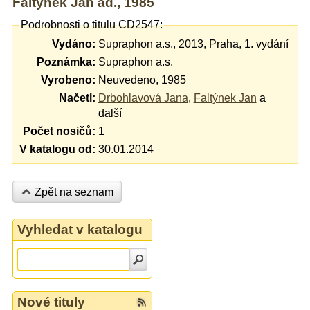
Faltýnek Jan ad., 1985
Podrobnosti o titulu CD2547:
Vydáno:
Supraphon a.s., 2013, Praha, 1. vydání
Poznámka:
Supraphon a.s.
Vyrobeno:
Neuvedeno, 1985
Načetl:
Drbohlavová Jana
,
Faltýnek Jan
a
další
Počet nosičů:
1
V katalogu od:
30.01.2014
Zpět na seznam
Vyhledat v katalogu
Nové tituly