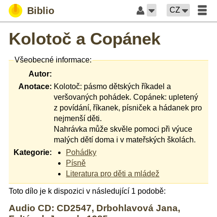
Biblio
CZ
Kolotoč a Copánek
Všeobecné informace:
Autor:
Anotace:
Kolotoč: pásmo dětských říkadel a
veršovaných pohádek. Copánek: upletený
z povídání, říkanek, písniček a hádanek pro
nejmenší děti.
Nahrávka může skvěle pomoci při výuce
malých dětí doma i v mateřských školách.
Kategorie:
Pohádky
Písně
Literatura pro děti a mládež
Toto dílo je k dispozici v následující 1 podobě:
Audio CD: CD2547, Drbohlavová Jana,