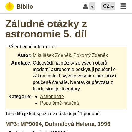
Biblio
CZ
Záludné otázky z
astronomie 5. díl
Všeobecné informace:
Autor:
Mikulášek Zdeněk
,
Pokorný Zdeněk
Anotace:
Odpovědi na otázky ze všech oborů
moderní astronomie poskytují poučení o
zákonitostech vývoje vesmíru; pro laiky i
poučené čtenáře. Nahrávka převzata z
fondu studijní literatury.
Kategorie:
Astronomie
Populárně-naučná
Toto dílo je k dispozici v následující 1 podobě:
MP3: MP9064, Dohnalová Helena, 1996