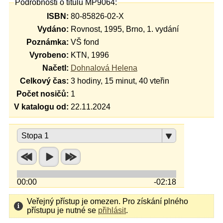
Podrobnosti o titulu MP9064:
ISBN:
80-85826-02-X
Vydáno:
Rovnost, 1995, Brno, 1. vydání
Poznámka:
VŠ fond
Vyrobeno:
KTN, 1996
Načetl:
Dohnalová Helena
Celkový čas:
3 hodiny, 15 minut, 40 vteřin
Počet nosičů:
1
V katalogu od:
22.11.2024
Stopa 1
00:00
-02:18
Veřejný přístup je omezen. Pro získání plného
přístupu je nutné se
přihlásit
.