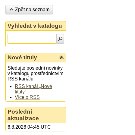
Zpět na seznam
Vyhledat v katalogu
Nové tituly
Sledujte poslední novinky
v katalogu prostřednictvím
RSS kanálu:
RSS kanál „Nové
tituly“
Více o RSS
Poslední
aktualizace
6.8.2026 04:45 UTC